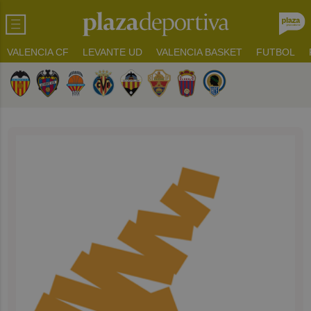
VALENCIA CF
LEVANTE UD
VALENCIA BASKET
FUTBOL