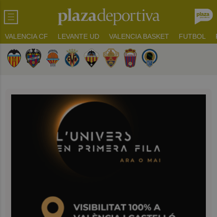
VALENCIA CF
LEVANTE UD
VALENCIA BASKET
FUTBOL