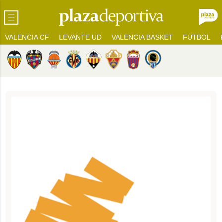
VALENCIA CF
LEVANTE UD
VALENCIA BASKET
FUTBOL