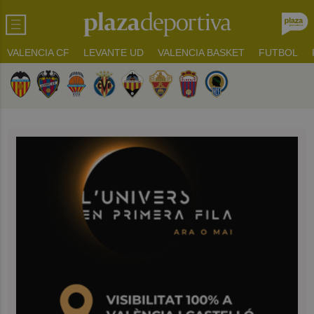
VALENCIA CF
LEVANTE UD
VALENCIA BASKET
FUTBOL