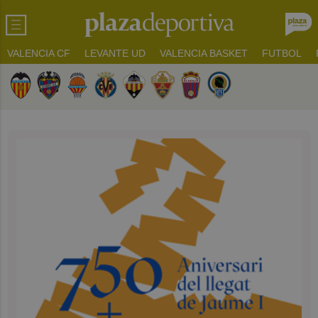
VALENCIA CF
LEVANTE UD
VALENCIA BASKET
FUTBOL