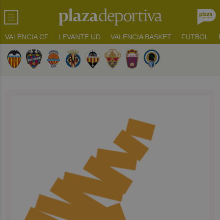
VALENCIA CF
LEVANTE UD
VALENCIA BASKET
FUTBOL