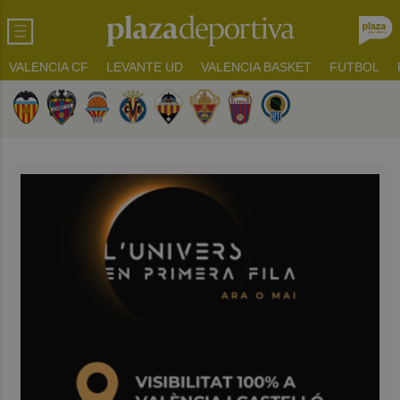
VALENCIA CF
LEVANTE UD
VALENCIA BASKET
FUTBOL