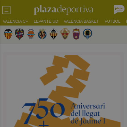
VALENCIA CF
LEVANTE UD
VALENCIA BASKET
FUTBOL