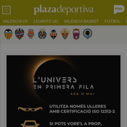
VALENCIA CF
LEVANTE UD
VALENCIA BASKET
FUTBOL