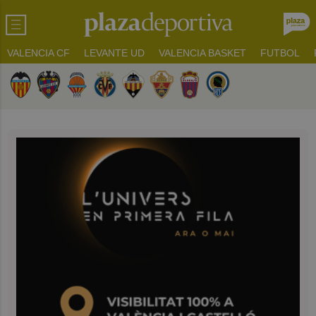
VALENCIA CF
LEVANTE UD
VALENCIA BASKET
FUTBOL