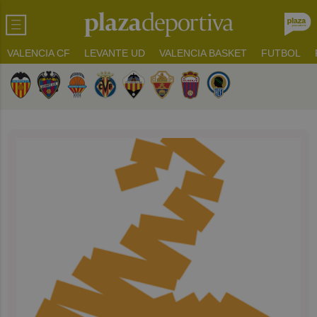
VALENCIA CF
LEVANTE UD
VALENCIA BASKET
FUTBOL