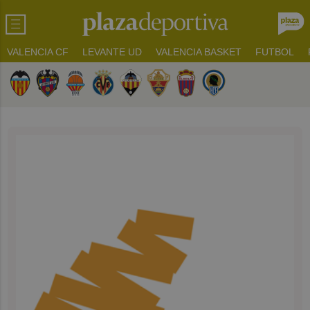
VALENCIA CF
LEVANTE UD
VALENCIA BASKET
FUTBOL