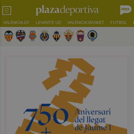
VALENCIA CF
LEVANTE UD
VALENCIA BASKET
FUTBOL