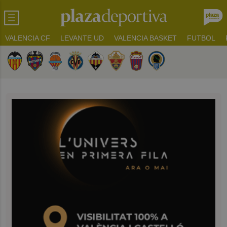
VALENCIA CF
LEVANTE UD
VALENCIA BASKET
FUTBOL