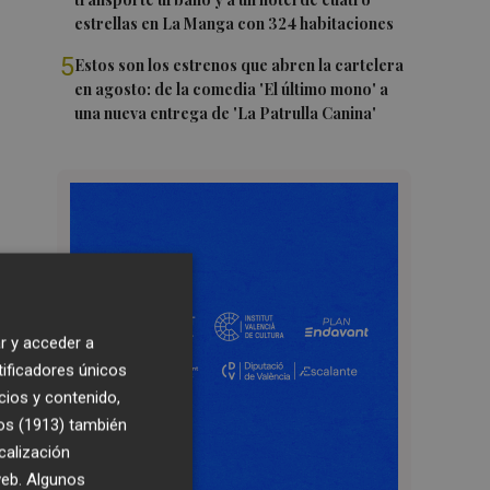
estrellas en La Manga con 324 habitaciones
5
Estos son los estrenos que abren la cartelera
en agosto: de la comedia 'El último mono' a
una nueva entrega de 'La Patrulla Canina'
r y acceder a
tificadores únicos
cios y contenido,
os (1913)
también
calización
 web. Algunos