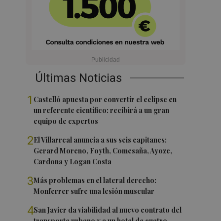
Últimas Noticias
1
Castelló apuesta por convertir el eclipse en
un referente científico: recibirá a un gran
equipo de expertos
2
El Villarreal anuncia a sus seis capitanes:
Gerard Moreno, Foyth, Comesaña, Ayoze,
Cardona y Logan Costa
3
Más problemas en el lateral derecho:
Monferrer sufre una lesión muscular
4
San Javier da viabilidad al nuevo contrato del
transporte urbano y a un hotel de cuatro