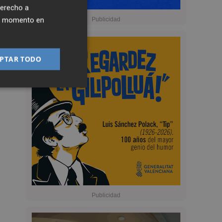
derecho a
ier momento en
PTAR TODO