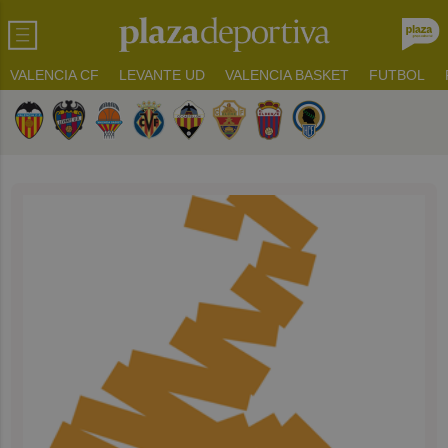
VALENCIA CF
LEVANTE UD
VALENCIA BASKET
FUTBOL