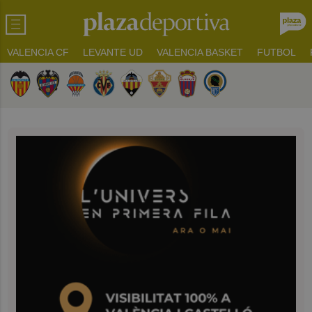
VALENCIA CF
LEVANTE UD
VALENCIA BASKET
FUTBOL