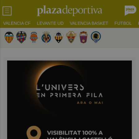
VALENCIA CF
LEVANTE UD
VALENCIA BASKET
FUTBOL