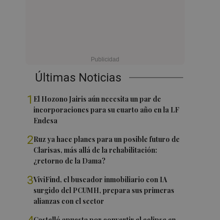
Últimas Noticias
1
El Hozono Jairis aún necesita un par de
incorporaciones para su cuarto año en la LF
Endesa
2
Ruz ya hace planes para un posible futuro de
Clarisas, más allá de la rehabilitación:
¿retorno de la Dama?
3
ViviFind, el buscador inmobiliario con IA
surgido del PCUMH, prepara sus primeras
alianzas con el sector
Castelló apuesta por convertir el eclipse en