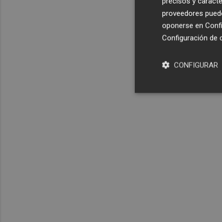
precisos y caracte
proveedores pueden
oponerse en
Confi
Configuración de 
CONFIGURAR