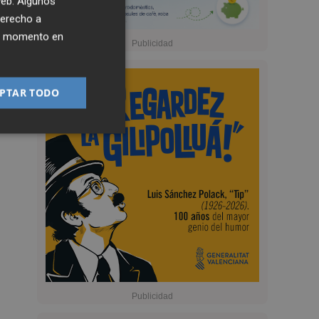
 web. Algunos
derecho a
ier momento en
PTAR TODO