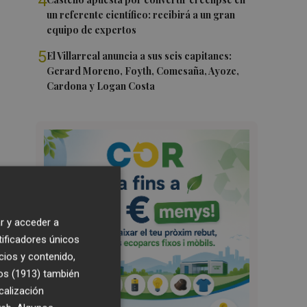
4
un referente científico: recibirá a un gran
equipo de expertos
5
El Villarreal anuncia a sus seis capitanes:
Gerard Moreno, Foyth, Comesaña, Ayoze,
Cardona y Logan Costa
r y acceder a
tificadores únicos
cios y contenido,
os (1913)
también
calización