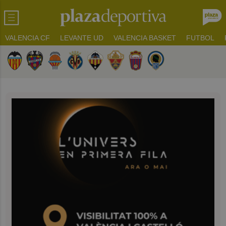
VALENCIA CF
LEVANTE UD
VALENCIA BASKET
FUTBOL