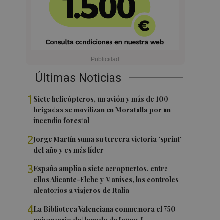
Últimas Noticias
1
Siete helicópteros, un avión y más de 100
brigadas se movilizan en Moratalla por un
incendio forestal
2
Jorge Martín suma su tercera victoria 'sprint'
del año y es más líder
3
España amplía a siete aeropuertos, entre
ellos Alicante-Elche y Manises, los controles
aleatorios a viajeros de Italia
4
La Biblioteca Valenciana conmemora el 750
aniversario del legado de Jaume I