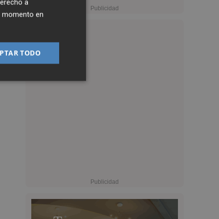
derecho a
ier momento en
PTAR TODO