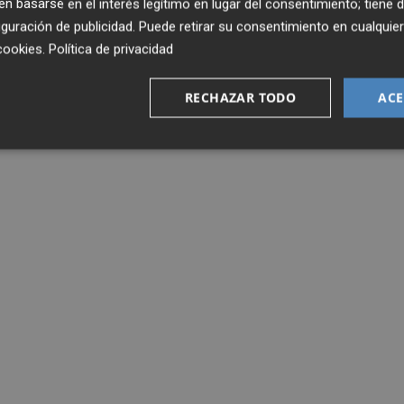
 basarse en el interés legítimo en lugar del consentimiento; tiene 
guración de publicidad
. Puede retirar su consentimiento en cualqu
cookies
.
Política de privacidad
RECHAZAR TODO
ACE