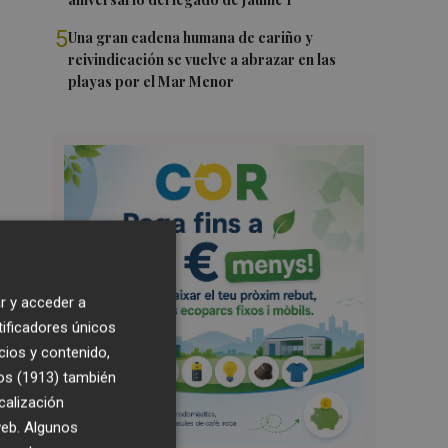
5
Una gran cadena humana de cariño y
reivindicación se vuelve a abrazar en las
playas por el Mar Menor
r y acceder a
tificadores únicos
cios y contenido,
os (1913)
también
calización
 web. Algunos