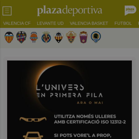
VALENCIA CF
LEVANTE UD
VALENCIA BASKET
FUTBOL