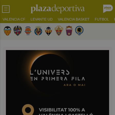
VALENCIA CF
LEVANTE UD
VALENCIA BASKET
FUTBOL