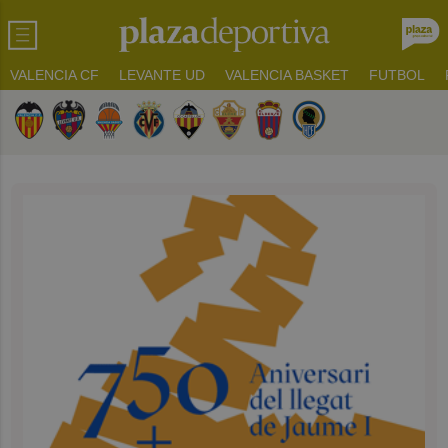
VALENCIA CF
LEVANTE UD
VALENCIA BASKET
FUTBOL