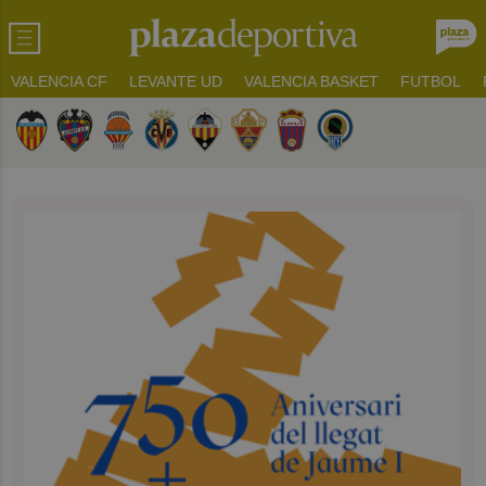
VALENCIA CF
LEVANTE UD
VALENCIA BASKET
FUTBOL