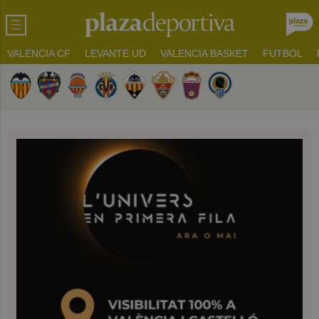
VALENCIA CF
LEVANTE UD
VALENCIA BASKET
FUTBOL