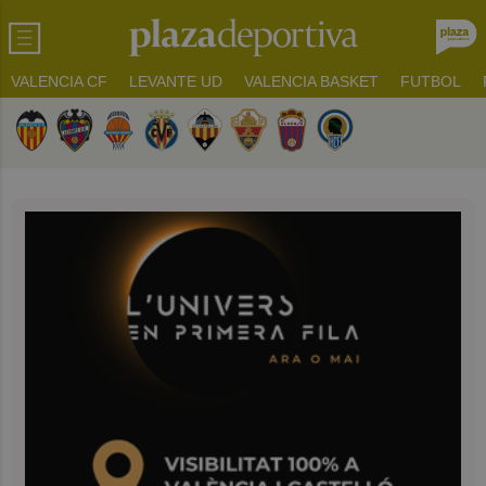
VALENCIA CF
LEVANTE UD
VALENCIA BASKET
FUTBOL