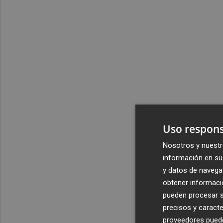
Uso respons
Nosotros y nuestr
información en su 
y datos de navega
obtener informació
pueden procesar su
precisos y caracte
proveedores pueden