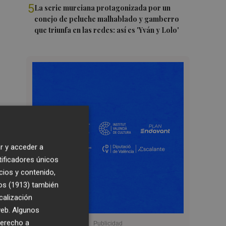
5
La serie murciana protagonizada por un
conejo de peluche malhablado y gamberro
que triunfa en las redes: así es 'Yván y Lolo'
r y acceder a
tificadores únicos
cios y contenido,
os (1913)
también
calización
 web. Algunos
derecho a