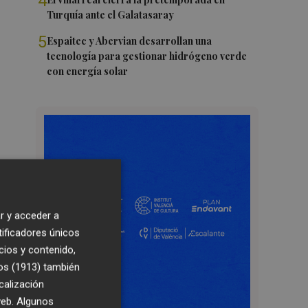
4
Turquía ante el Galatasaray
5
Espaitec y Abervian desarrollan una
tecnología para gestionar hidrógeno verde
con energía solar
r y acceder a
tificadores únicos
cios y contenido,
os (1913)
también
calización
 web. Algunos