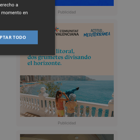
derecho a
ier momento en
PTAR TODO