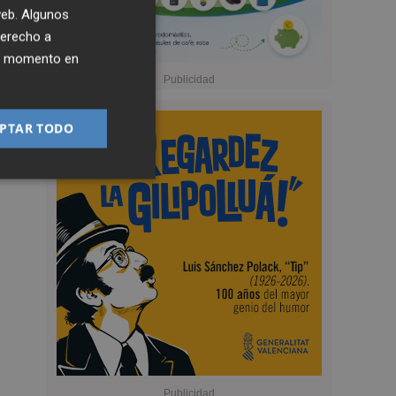
 web. Algunos
derecho a
ier momento en
PTAR TODO