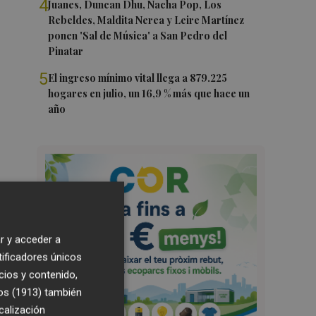
4
Juanes, Duncan Dhu, Nacha Pop, Los
Rebeldes, Maldita Nerea y Leire Martínez
ponen 'Sal de Música' a San Pedro del
Pinatar
5
El ingreso mínimo vital llega a 879.225
hogares en julio, un 16,9 % más que hace un
año
r y acceder a
tificadores únicos
cios y contenido,
os (1913)
también
calización