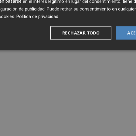
 basarse en el interés legítimo en lugar del consentimiento; tiene 
guración de publicidad
. Puede retirar su consentimiento en cualqu
cookies
.
Política de privacidad
RECHAZAR TODO
ACE