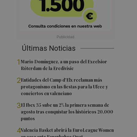
Últimas Noticias
1
Mario Domínguez, a un paso del Excelsior
Róterdam de la Eredivisie
2
Entidades del Camp d'Elx reclaman más
protagonismo en las fiestas para la Ufece y
conciertos en valenciano
3
El Ibex 35 sube un 2% la primera semana de
agosto tras conquistar los históricos 20.000
puntos
4
Valencia Basket abrirá la EuroLeague Women
en casa ante Fenerbahce Opet