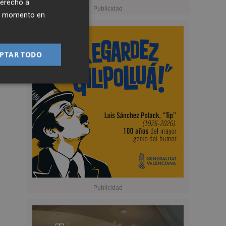
derecho a
ier momento en
PTAR TODO