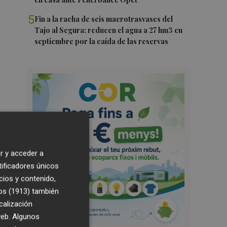
5
Fin a la racha de seis macrotrasvases del
Tajo al Segura: reducen el agua a 27 hm3 en
septiembre por la caída de las reservas
r y acceder a
tificadores únicos
cios y contenido,
os (1913)
también
calización
 web. Algunos