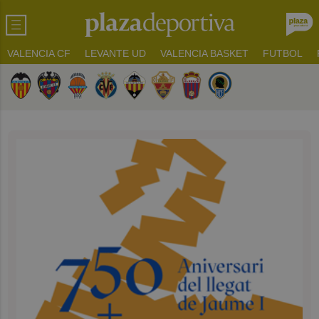
VALENCIA CF
LEVANTE UD
VALENCIA BASKET
FUTBOL