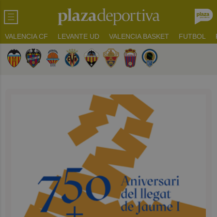
VALENCIA CF
LEVANTE UD
VALENCIA BASKET
FUTBOL