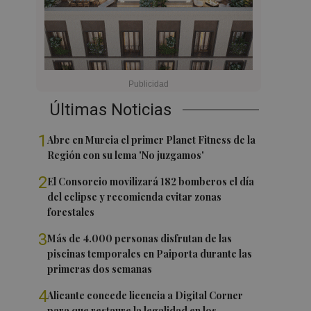
Últimas Noticias
1
Abre en Murcia el primer Planet Fitness de la
Región con su lema 'No juzgamos'
2
El Consorcio movilizará 182 bomberos el día
del eclipse y recomienda evitar zonas
forestales
3
Más de 4.000 personas disfrutan de las
piscinas temporales en Paiporta durante las
primeras dos semanas
4
Alicante concede licencia a Digital Corner
para que restaure la legalidad en los