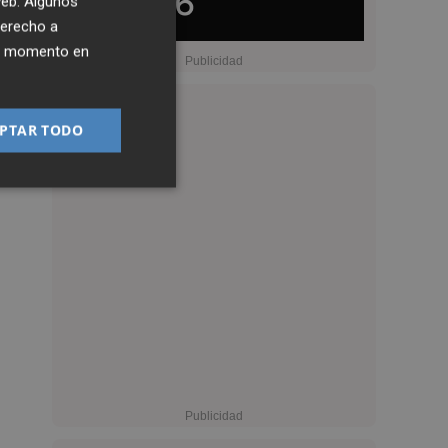
 web. Algunos
derecho a
ier momento en
PTAR TODO