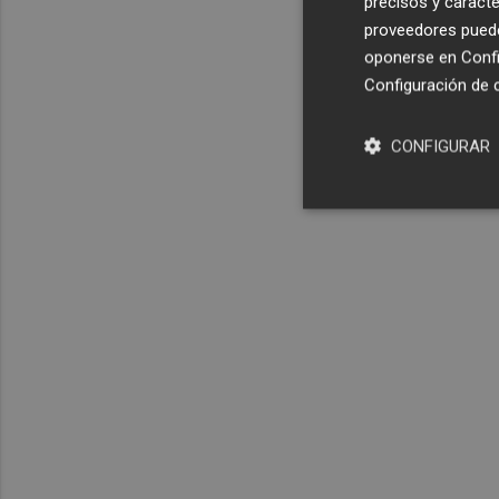
precisos y caracte
proveedores pueden
oponerse en
Confi
Configuración de 
CONFIGURAR