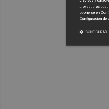
precisos y caracte
proveedores pueden
oponerse en
Confi
Configuración de 
CONFIGURAR