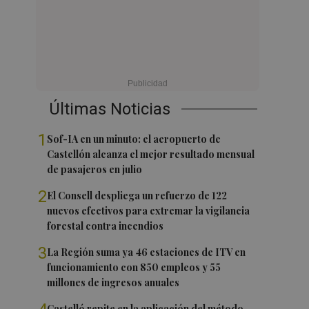
Últimas Noticias
1
Sof-IA en un minuto: el aeropuerto de
Castellón alcanza el mejor resultado mensual
de pasajeros en julio
2
El Consell despliega un refuerzo de 122
nuevos efectivos para extremar la vigilancia
forestal contra incendios
3
La Región suma ya 46 estaciones de ITV en
funcionamiento con 850 empleos y 55
millones de ingresos anuales
Castelló repite en la aplicación del método