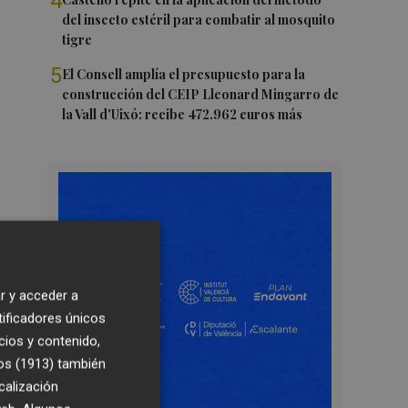
4
del insecto estéril para combatir al mosquito
tigre
5
El Consell amplía el presupuesto para la
construcción del CEIP Lleonard Mingarro de
la Vall d'Uixó: recibe 472.962 euros más
r y acceder a
tificadores únicos
cios y contenido,
os (1913)
también
calización