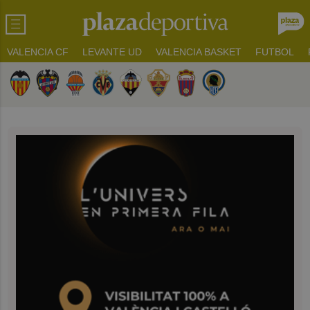
VALENCIA CF
LEVANTE UD
VALENCIA BASKET
FUTBOL