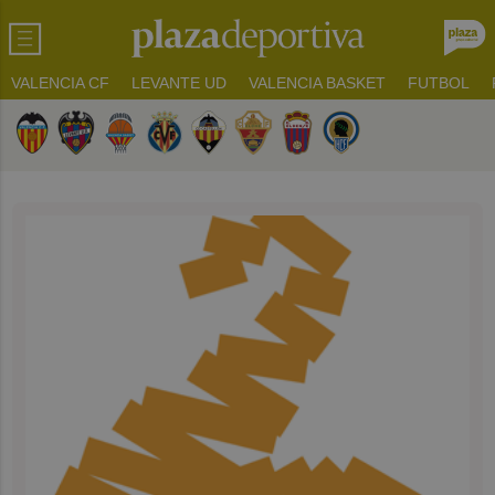
VALENCIA CF
LEVANTE UD
VALENCIA BASKET
FUTBOL