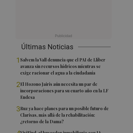
Últimas Noticias
1
Salvem la Vall denuncia que el PAI de Llíber
avanza sin recursos hídricos mientras se
exige racionar el agua a la ciudadanía
2
El Hozono Jairis aún necesita un par de
incorporaciones para su cuarto año en la LF
Endesa
3
Ruz ya hace planes para un posible futuro de
Clarisas, más allá de la rehabilitación:
¿retorno de la Dama?
ViviFind, el buscador inmobiliario con IA