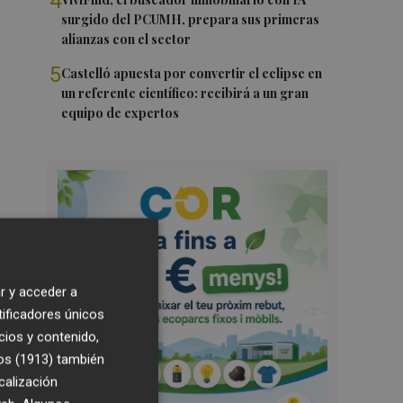
4
surgido del PCUMH, prepara sus primeras
alianzas con el sector
5
Castelló apuesta por convertir el eclipse en
un referente científico: recibirá a un gran
equipo de expertos
r y acceder a
tificadores únicos
cios y contenido,
os (1913)
también
calización