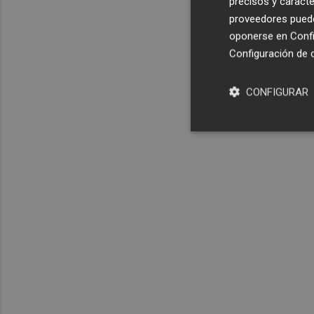
precisos y caracte
proveedores pueden
oponerse en
Confi
Configuración de 
CONFIGURAR