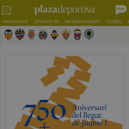
VALENCIA CF
LEVANTE UD
VALENCIA BASKET
FUTBOL