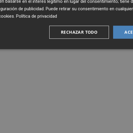
 basarse en el interés legítimo en lugar del consentimiento; tiene 
guración de publicidad
. Puede retirar su consentimiento en cualqu
cookies
.
Política de privacidad
RECHAZAR TODO
ACE