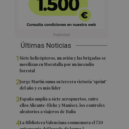
Últimas Noticias
1
Siete helicópteros, un avión y las brigadas se
movilizan en Moratalla por un incendio
forestal
2
Jorge Martín suma su tercera victoria 'sprint'
del año y es más líder
3
España amplía a siete aeropuertos, entre
ellos Alicante-Elche y Manises, los controles
aleatorios a viajeros de Italia
4
La Biblioteca Valenciana conmemora el 750
aniversario del legado de Jaume I