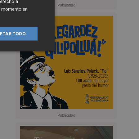
derecho a
ier momento en
PTAR TODO