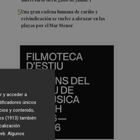
5
Una gran cadena humana de cariño y
reivindicación se vuelve a abrazar en las
playas por el Mar Menor
r y acceder a
tificadores únicos
cios y contenido,
os (1913)
también
calización
 web. Algunos