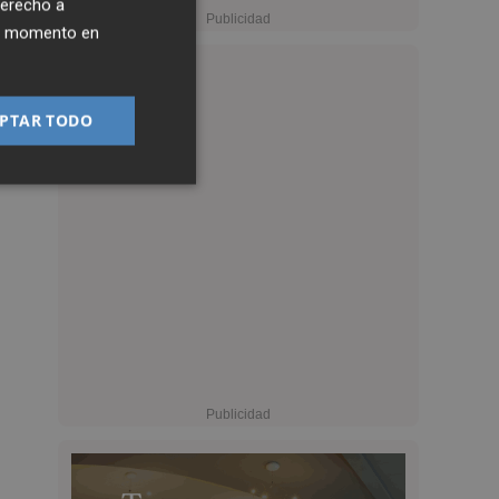
derecho a
ier momento en
PTAR TODO