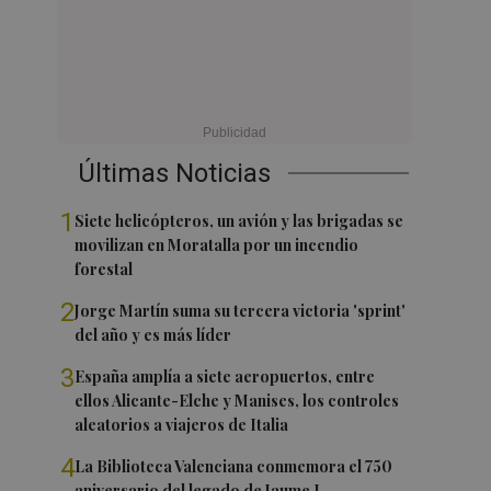
Últimas Noticias
1
Siete helicópteros, un avión y las brigadas se
movilizan en Moratalla por un incendio
forestal
2
Jorge Martín suma su tercera victoria 'sprint'
del año y es más líder
3
España amplía a siete aeropuertos, entre
ellos Alicante-Elche y Manises, los controles
aleatorios a viajeros de Italia
4
La Biblioteca Valenciana conmemora el 750
aniversario del legado de Jaume I