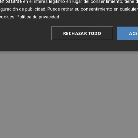
 basarse en el interés legítimo en lugar del consentimiento; tiene 
guración de publicidad
. Puede retirar su consentimiento en cualqu
cookies
.
Política de privacidad
RECHAZAR TODO
ACE