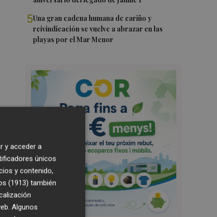
5
Una gran cadena humana de cariño y
reivindicación se vuelve a abrazar en las
playas por el Mar Menor
r y acceder a
tificadores únicos
cios y contenido,
os (1913)
también
calización
 web. Algunos