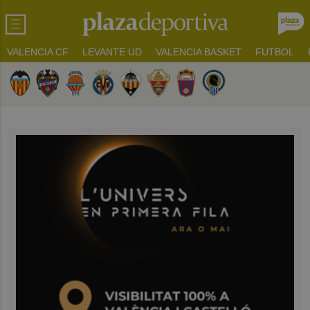
VALENCIA CF
LEVANTE UD
VALENCIA BASKET
FUTBOL