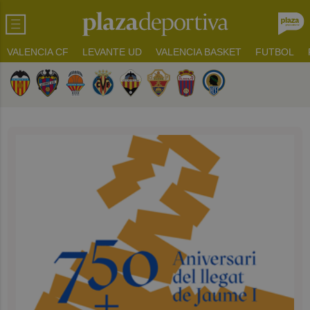
VALENCIA CF
LEVANTE UD
VALENCIA BASKET
FUTBOL