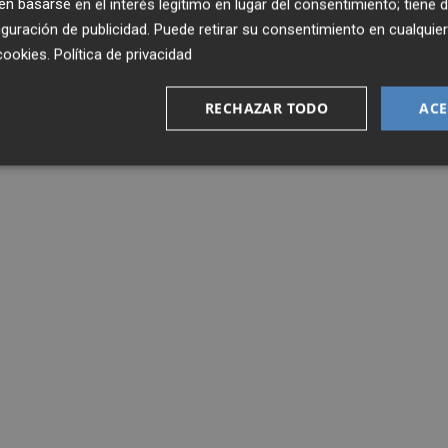
 basarse en el interés legítimo en lugar del consentimiento; tiene 
guración de publicidad
. Puede retirar su consentimiento en cualqu
cookies
.
Política de privacidad
RECHAZAR TODO
ACE