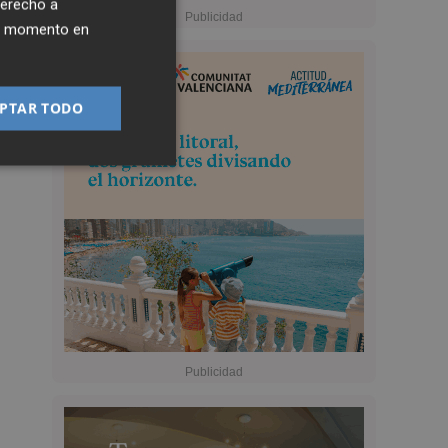
derecho a
ier momento en
PTAR TODO