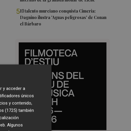
5
El talento murciano conquista Cimeria:
Dagnino ilustra 'Aguas peligrosas' de Conan
el Bárbaro
r y acceder a
tificadores únicos
cios y contenido,
os (1725)
también
calización
 web. Algunos