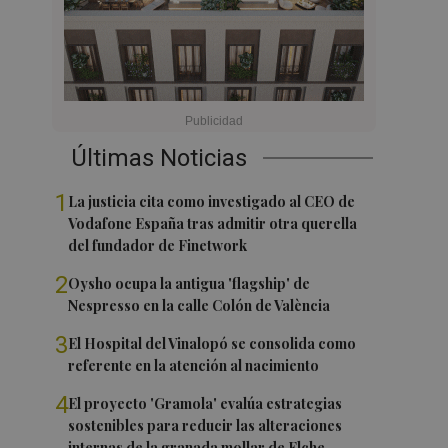
Últimas Noticias
1
La justicia cita como investigado al CEO de
Vodafone España tras admitir otra querella
del fundador de Finetwork
2
Oysho ocupa la antigua 'flagship' de
Nespresso en la calle Colón de València
3
El Hospital del Vinalopó se consolida como
referente en la atención al nacimiento
4
El proyecto 'Gramola' evalúa estrategias
sostenibles para reducir las alteraciones
internas de la granada mollar de Elche