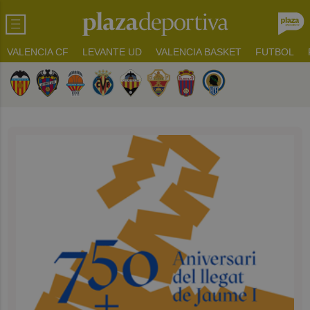
VALENCIA CF
LEVANTE UD
VALENCIA BASKET
FUTBOL