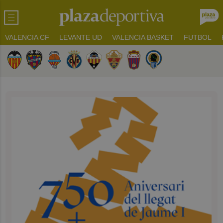
VALENCIA CF
LEVANTE UD
VALENCIA BASKET
FUTBOL