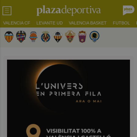
VALENCIA CF
LEVANTE UD
VALENCIA BASKET
FUTBOL