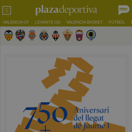
VALENCIA CF
LEVANTE UD
VALENCIA BASKET
FUTBOL