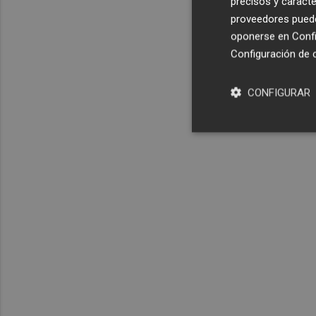
precisos y caracte
proveedores pueden
oponerse en
Confi
Configuración de 
CONFIGURAR