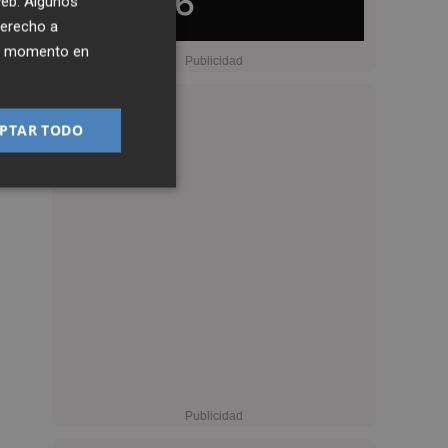
 web. Algunos
derecho a
ier momento en
PTAR TODO