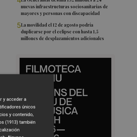
4
nuevas infraestructuras sociosanitarias de
mayores y personas con discapacidad
5
La movilidad el 12 de agosto podría
duplicarse por el eclipse con hasta 1,5
millones de desplazamientos adicionales
r y acceder a
tificadores únicos
cios y contenido,
os (1913)
también
calización