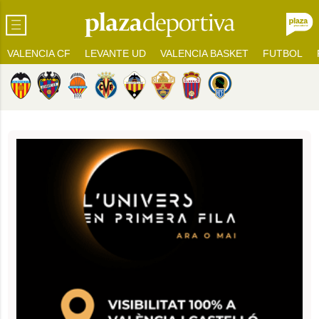
VALENCIA CF
LEVANTE UD
VALENCIA BASKET
FUTBOL